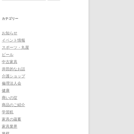
索
:
カテゴリー
お知らせ
イベント情報
スポーツ・丸屋
ビール
中古家具
井田的なお話
介護ショップ
倫理法人会
健康
商いの掟
商品のご紹介
学習机
家具の蘊蓄
家具業界
将棋