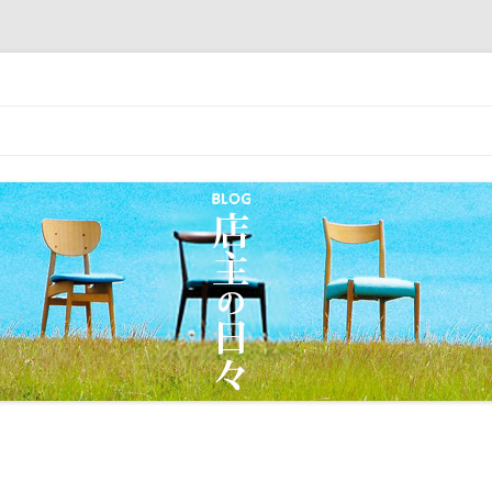
｜丸屋家具｜松本市・塩尻市 木の家具
コ
ン
テ
ン
ツ
へ
移
動