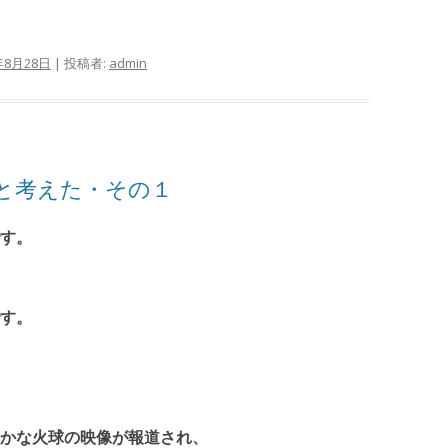
年8月28日
|
投稿者:
admin
と考えた・その１
す。
す。
かな火球の映像が報道され、