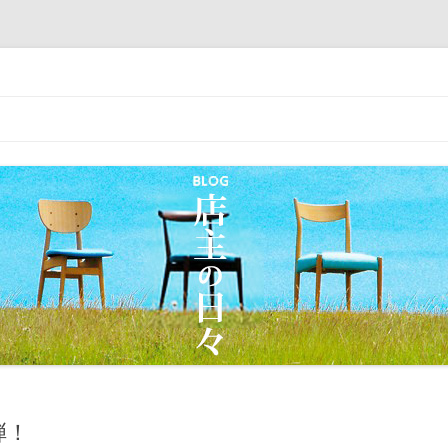
｜丸屋家具｜松本市・塩尻市 木の家具
コ
ン
テ
ン
ツ
へ
移
動
弾！