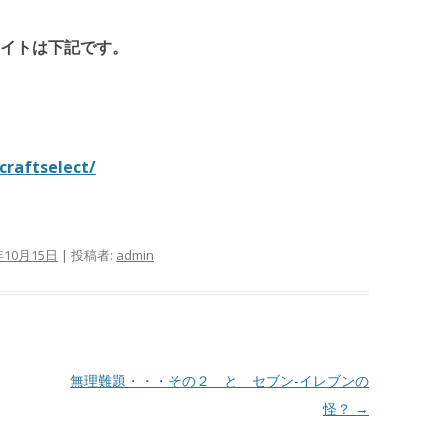
イトは下記です。
craftselect/
年10月15日
|
投稿者:
admin
無理難題・・・その２ と セブン-イレブンの
怪？
→