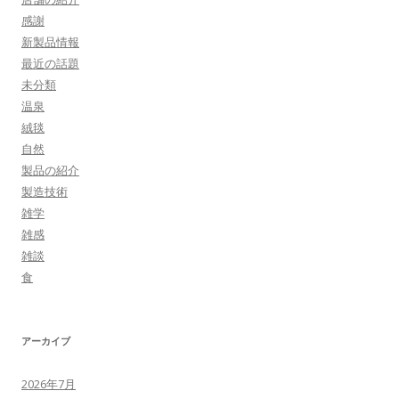
感謝
新製品情報
最近の話題
未分類
温泉
絨毯
自然
製品の紹介
製造技術
雑学
雑感
雑談
食
アーカイブ
2026年7月