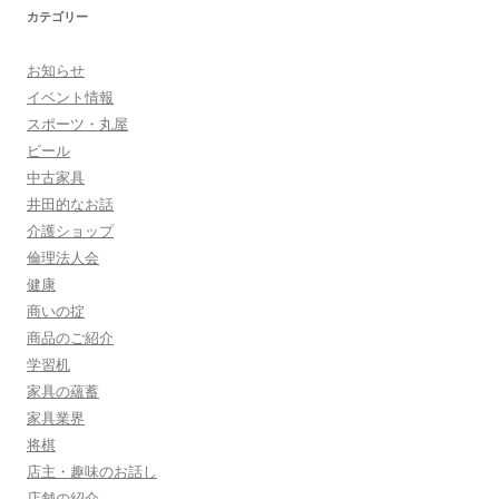
シ
カテゴリー
ョ
ン
お知らせ
イベント情報
スポーツ・丸屋
ビール
中古家具
井田的なお話
介護ショップ
倫理法人会
健康
商いの掟
商品のご紹介
学習机
家具の蘊蓄
家具業界
将棋
店主・趣味のお話し
店舗の紹介