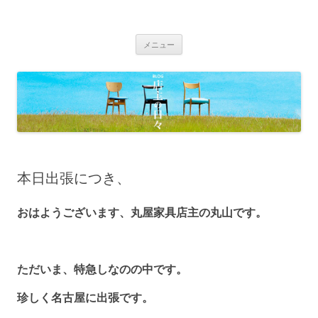
BLOG 店主の日々｜丸屋家具｜松本
Just another WordPress site
コ
市・塩尻市 木の家具、こだわりの家
メニュー
ン
具の専門店
テ
ン
ツ
へ
移
動
本日出張につき、
おはようございます、丸屋家具店主の丸山です。
ただいま、特急しなのの中です。
珍しく名古屋に出張です。