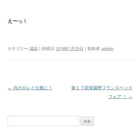
え〜っ！
カテゴリー:
雑談
| 投稿日:
2018年1月25日
|
投稿者:
admin
投
←
月のキレイな夜に！
第１７回安曇野フランスベッド
稿
フェア ！
→
ナ
ビ
検
ゲ
索
ー
: