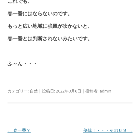
これでも、
春一番にはならないのです。
もっと広い地域に強風が吹かないと、
春一番とは判断されないみたいです。
ふ～ん・・・
カテゴリー:
自然
| 投稿日:
2022年3月6日
|
投稿者:
admin
投
←
春一番？
僥倖！・・・その６９
→
稿