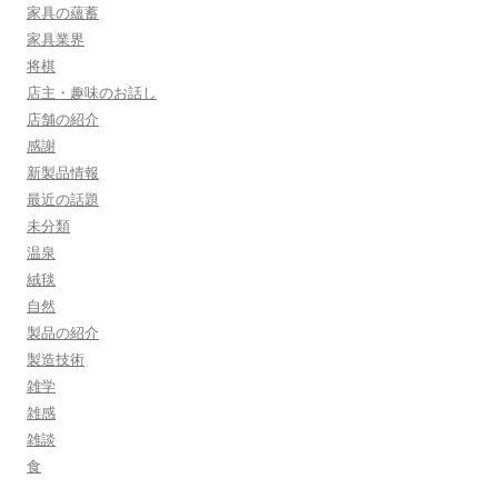
家具の蘊蓄
家具業界
将棋
店主・趣味のお話し
店舗の紹介
感謝
新製品情報
最近の話題
未分類
温泉
絨毯
自然
製品の紹介
製造技術
雑学
雑感
雑談
食