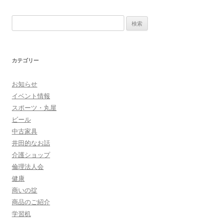
ナ
検
ビ
索
ゲ
:
ー
カテゴリー
シ
ョ
お知らせ
ン
イベント情報
スポーツ・丸屋
ビール
中古家具
井田的なお話
介護ショップ
倫理法人会
健康
商いの掟
商品のご紹介
学習机