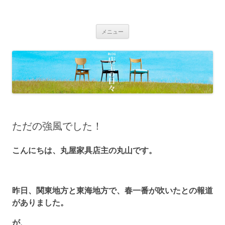
BLOG 店主の日々｜丸屋家具｜松本
Just another WordPress site
コ
市・塩尻市 木の家具、こだわりの家
メニュー
ン
具の専門店
テ
ン
ツ
へ
移
動
ただの強風でした！
こんにちは、丸屋家具店主の丸山です。
昨日、関東地方と東海地方で、春一番が吹いたとの報道
がありました。
が、