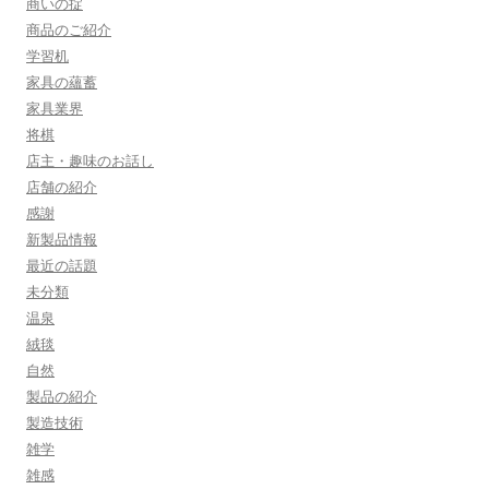
商いの掟
商品のご紹介
学習机
家具の蘊蓄
家具業界
将棋
店主・趣味のお話し
店舗の紹介
感謝
新製品情報
最近の話題
未分類
温泉
絨毯
自然
製品の紹介
製造技術
雑学
雑感