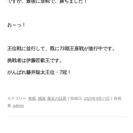
ですが、最後に逆転で、勝ちました！
お～っ！
王位戦に並行して、既に73期王座戦が進行中です。
挑戦者は伊藤匠叡王です。
がんばれ藤井聡太王位・7冠！
カテゴリー:
将棋
,
感謝
,
最近の話題
| 投稿日:
2025年9月11日
|
投稿
者:
admin