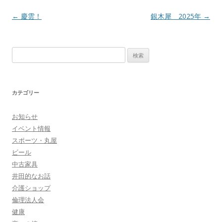
投
←
慶雲！
銀木犀 2025年
→
稿
ナ
検
ビ
索
ゲ
:
ー
カテゴリー
シ
ョ
お知らせ
ン
イベント情報
スポーツ・丸屋
ビール
中古家具
井田的なお話
介護ショップ
倫理法人会
健康