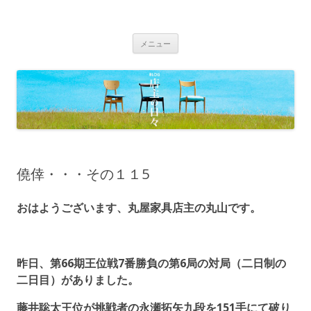
BLOG 店主の日々｜丸屋家具｜松本
Just another WordPress site
コ
市・塩尻市 木の家具、こだわりの家
メニュー
ン
具の専門店
テ
ン
ツ
へ
移
動
僥倖・・・その１１5
おはようございます、丸屋家具店主の丸山です。
昨日、第66期王位戦7番勝負の第6局の対局（二日制の
二日目）がありました。
藤井聡太王位が挑戦者の永瀬拓矢九段を151手にて破り