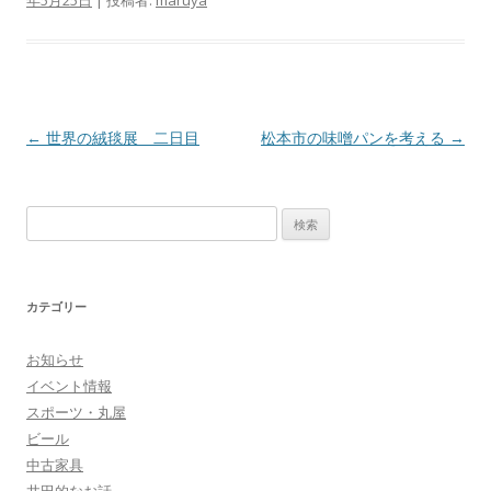
投
←
世界の絨毯展 二日目
松本市の味噌パンを考える
→
稿
ナ
検
ビ
索
ゲ
:
ー
カテゴリー
シ
ョ
お知らせ
ン
イベント情報
スポーツ・丸屋
ビール
中古家具
井田的なお話