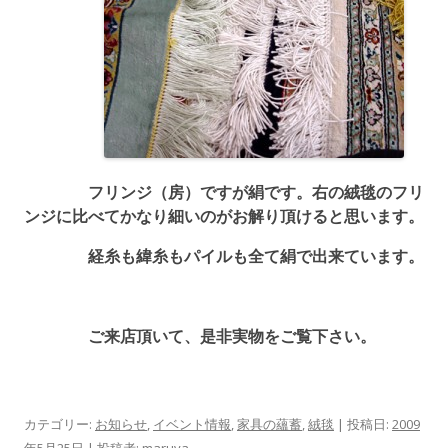
フリンジ（房）ですが絹です。右の絨毯のフリ
ンジに比べてかなり細いのがお解り頂けると思います。
経糸も緯糸もパイルも全て絹で出来ています。
ご来店頂いて、是非実物をご覧下さい。
カテゴリー:
お知らせ
,
イベント情報
,
家具の蘊蓄
,
絨毯
| 投稿日:
2009
年5月25日
|
投稿者:
maruya