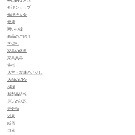
介護ショップ
倫理法人会
健康
商いの掟
商品のご紹介
学習机
家具の蘊蓄
家具業界
将棋
店主・趣味のお話し
店舗の紹介
感謝
新製品情報
最近の話題
未分類
温泉
絨毯
自然