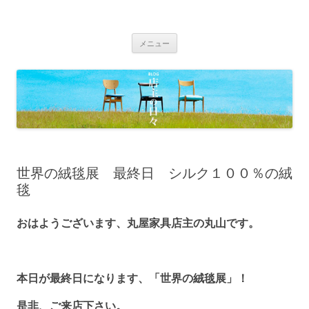
BLOG 店主の日々｜丸屋家具｜松本
Just another WordPress site
コ
市・塩尻市 木の家具、こだわりの家
メニュー
ン
具の専門店
テ
ン
ツ
へ
移
動
世界の絨毯展 最終日 シルク１００％の絨
毯
おはようございます、丸屋家具店主の丸山です。
本日が最終日になります、「世界の絨毯展」！
是非、ご来店下さい。