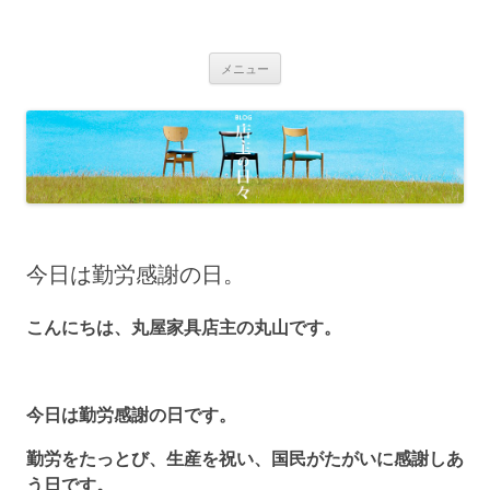
BLOG 店主の日々｜丸屋家具｜松本
Just another WordPress site
コ
市・塩尻市 木の家具、こだわりの家
メニュー
ン
具の専門店
テ
ン
ツ
へ
移
動
今日は勤労感謝の日。
こんにちは、丸屋家具店主の丸山です。
今日は勤労感謝の日です。
勤労をたっとび、生産を祝い、国民がたがいに感謝しあ
う日です。