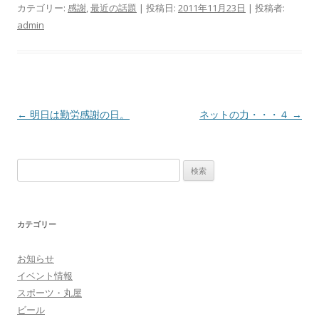
カテゴリー:
感謝
,
最近の話題
| 投稿日:
2011年11月23日
|
投稿者:
admin
投
←
明日は勤労感謝の日。
ネットの力・・・４
→
稿
ナ
検
ビ
索
ゲ
:
ー
カテゴリー
シ
ョ
お知らせ
ン
イベント情報
スポーツ・丸屋
ビール