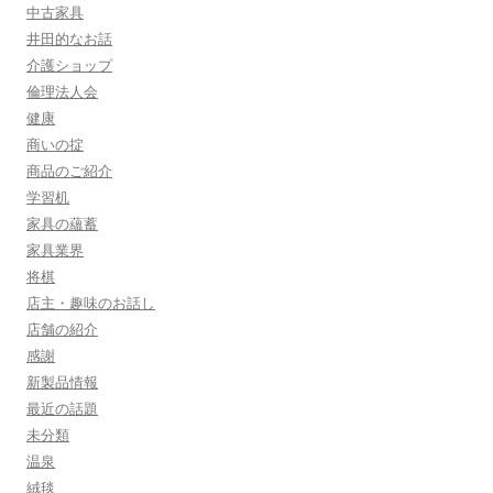
中古家具
井田的なお話
介護ショップ
倫理法人会
健康
商いの掟
商品のご紹介
学習机
家具の蘊蓄
家具業界
将棋
店主・趣味のお話し
店舗の紹介
感謝
新製品情報
最近の話題
未分類
温泉
絨毯