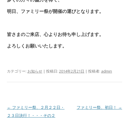
明日、ファミリー祭が開催の運びとなります。
皆さまのご来店、心よりお待ち申し上げます。
よろしくお願いいたします。
カテゴリー:
お知らせ
| 投稿日:
2014年2月21日
|
投稿者:
admin
投
←
ファミリー祭、２月２２日・
ファミリー祭、初日！
→
稿
２３日決行！・・・その２
ナ