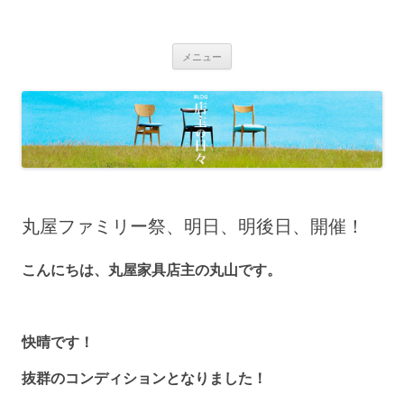
BLOG 店主の日々｜丸屋家具｜松本
Just another WordPress site
コ
市・塩尻市 木の家具、こだわりの家
メニュー
ン
具の専門店
テ
ン
ツ
へ
移
動
丸屋ファミリー祭、明日、明後日、開催！
こんにちは、丸屋家具店主の丸山です。
快晴です！
抜群のコンディションとなりました！