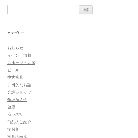
ビ
検
ゲ
索
ー
:
シ
カテゴリー
ョ
ン
お知らせ
イベント情報
スポーツ・丸屋
ビール
中古家具
井田的なお話
介護ショップ
倫理法人会
健康
商いの掟
商品のご紹介
学習机
家具の蘊蓄