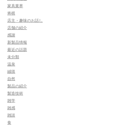
家具業界
将棋
店主・趣味のお話し
店舗の紹介
感謝
新製品情報
最近の話題
未分類
温泉
絨毯
自然
製品の紹介
製造技術
雑学
雑感
雑談
食