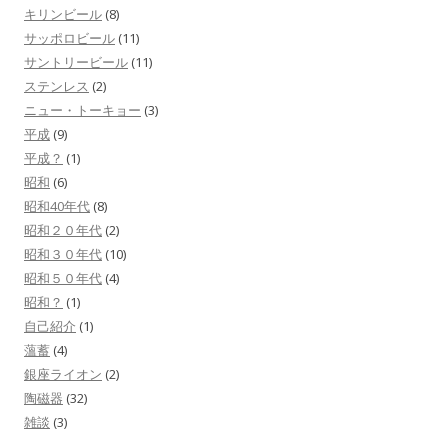
キリンビール
(8)
サッポロビール
(11)
サントリービール
(11)
ステンレス
(2)
ニュー・トーキョー
(3)
平成
(9)
平成？
(1)
昭和
(6)
昭和40年代
(8)
昭和２０年代
(2)
昭和３０年代
(10)
昭和５０年代
(4)
昭和？
(1)
自己紹介
(1)
薀蓄
(4)
銀座ライオン
(2)
陶磁器
(32)
雑談
(3)