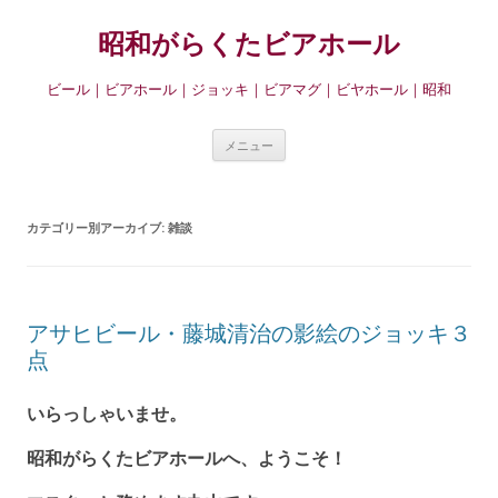
昭和がらくたビアホール
ビール｜ビアホール｜ジョッキ｜ビアマグ｜ビヤホール｜昭和
コ
メニュー
ン
テ
ン
カテゴリー別アーカイブ:
雑談
ツ
へ
移
動
アサヒビール・藤城清治の影絵のジョッキ３
点
いらっしゃいませ。
昭和がらくたビアホールへ、ようこそ！