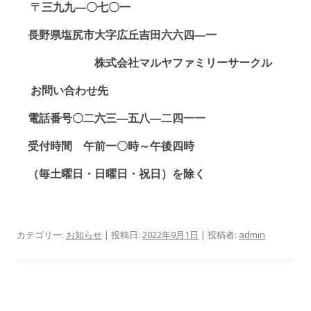
〒三九九―〇七〇一
長野県塩尻市大字広丘吉田六六四―一
株式会社マルヤファミリーサークル
お問い合わせ先
電話番号〇二六三―五八―二四一一
受付時間 午前一〇時～午後四時
（毎土曜日・日曜日・祝日）を除く
カテゴリー:
お知らせ
| 投稿日:
2022年9月1日
|
投稿者:
admin