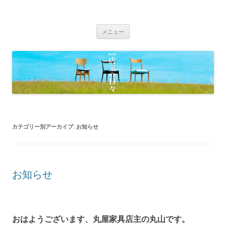
BLOG 店主の日々｜丸屋家具｜松本
Just another WordPress site
コ
市・塩尻市 木の家具、こだわりの家
メニュー
ン
具の専門店
テ
ン
ツ
へ
移
動
カテゴリー別アーカイブ:
お知らせ
お知らせ
おはようございます、丸屋家具店主の丸山です。