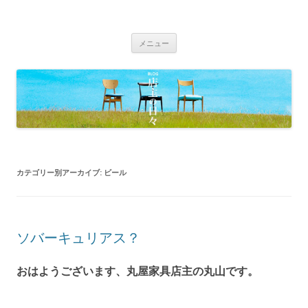
BLOG 店主の日々｜丸屋家具｜松本
Just another WordPress site
コ
市・塩尻市 木の家具、こだわりの家
メニュー
ン
具の専門店
テ
ン
ツ
へ
移
動
カテゴリー別アーカイブ:
ビール
ソバーキュリアス？
おはようございます、丸屋家具店主の丸山です。