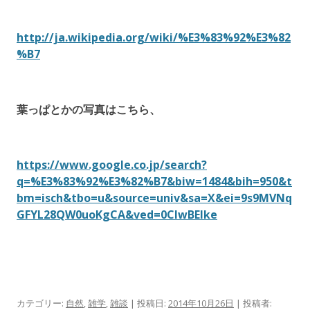
http://ja.wikipedia.org/wiki/%E3%83%92%E3%82
%B7
葉っぱとかの写真はこちら、
https://www.google.co.jp/search?
q=%E3%83%92%E3%82%B7&biw=1484&bih=950&t
bm=isch&tbo=u&source=univ&sa=X&ei=9s9MVNq
GFYL28QW0uoKgCA&ved=0CIwBEIke
カテゴリー:
自然
,
雑学
,
雑談
| 投稿日:
2014年10月26日
|
投稿者: