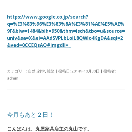
https://www.google.co.jp/search?
q=%E3%83%96%E3%83%8A%E3%81%AE%E5%AE%
9F&biw=1484&bih=950&tbm=isch&tbo=u&source=
univ&sa=X&ei=AAdSVPLbLoiL8QWIo4KgDA&sqi=2
&ved=0CCEQsAQ#imgdii=_
カテゴリー:
自然
,
雑学
,
雑談
| 投稿日:
2014年10月30日
|
投稿者:
admin
今月もあと２日！
こんばんは、丸屋家具店主の丸山です。