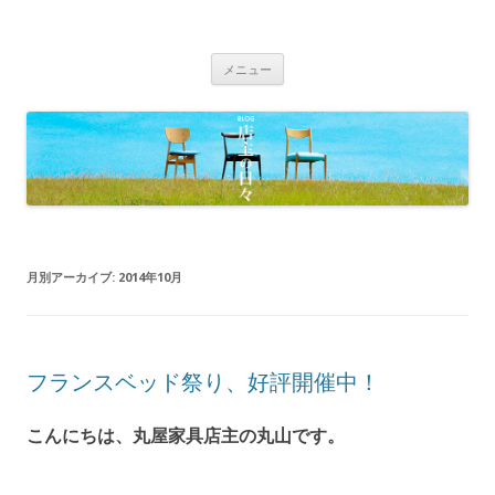
BLOG 店主の日々｜丸屋家具｜松本
Just another WordPress site
コ
市・塩尻市 木の家具、こだわりの家
メニュー
ン
具の専門店
テ
ン
ツ
へ
移
動
月別アーカイブ:
2014年10月
フランスベッド祭り、好評開催中！
こんにちは、丸屋家具店主の丸山です。