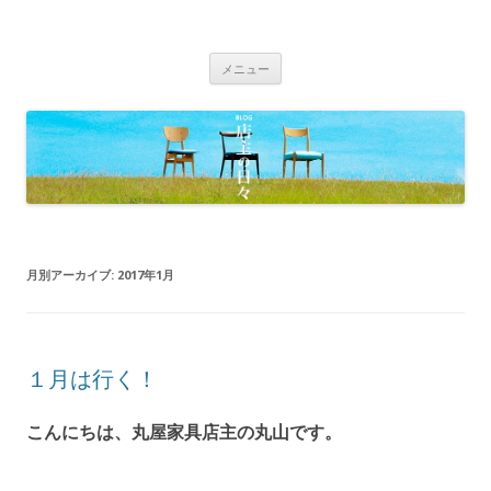
BLOG 店主の日々｜丸屋家具｜松本
Just another WordPress site
コ
市・塩尻市 木の家具、こだわりの家
メニュー
ン
具の専門店
テ
ン
ツ
へ
移
動
月別アーカイブ:
2017年1月
１月は行く！
こんにちは、丸屋家具店主の丸山です。