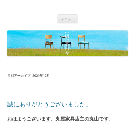
BLOG 店主の日々｜丸屋家具｜松本
Just another WordPress site
コ
市・塩尻市 木の家具、こだわりの家
メニュー
ン
具の専門店
テ
ン
ツ
へ
移
動
月別アーカイブ:
2021年12月
誠にありがとうございました。
おはようございます、丸屋家具店主の丸山です。