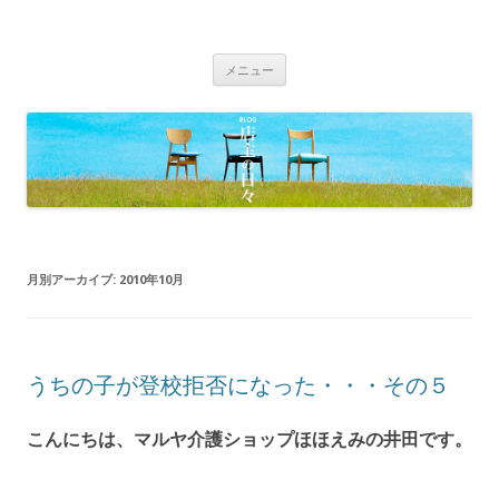
BLOG 店主の日々｜丸屋家具｜松本
Just another WordPress site
コ
市・塩尻市 木の家具、こだわりの家
メニュー
ン
具の専門店
テ
ン
ツ
へ
移
動
月別アーカイブ:
2010年10月
うちの子が登校拒否になった・・・その５
こんにちは、マルヤ介護ショップほほえみの井田です。