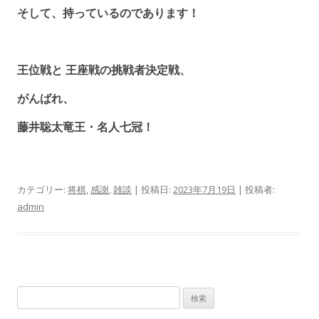
そして、持っているのであります！
王位戦と 王座戦の挑戦者決定戦、
がんばれ、
藤井聡太竜王・名人七冠！
カテゴリー:
将棋
,
感謝
,
雑談
| 投稿日:
2023年7月19日
|
投稿者:
admin
検
索