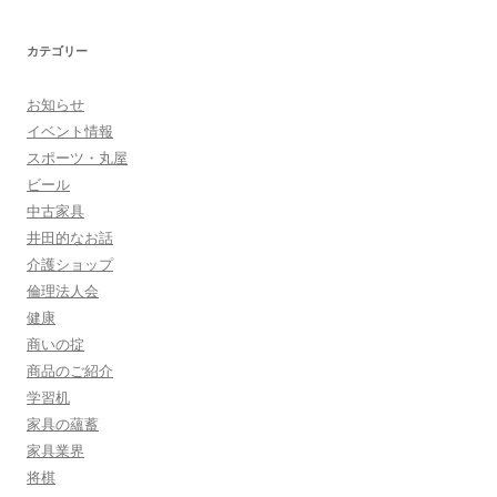
:
カテゴリー
お知らせ
イベント情報
スポーツ・丸屋
ビール
中古家具
井田的なお話
介護ショップ
倫理法人会
健康
商いの掟
商品のご紹介
学習机
家具の蘊蓄
家具業界
将棋