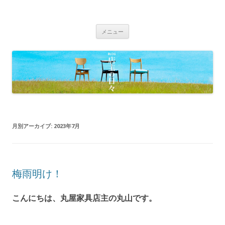
BLOG 店主の日々｜丸屋家具｜松本
Just another WordPress site
コ
市・塩尻市 木の家具、こだわりの家
メニュー
ン
具の専門店
テ
ン
ツ
へ
移
動
月別アーカイブ:
2023年7月
梅雨明け！
こんにちは、丸屋家具店主の丸山です。