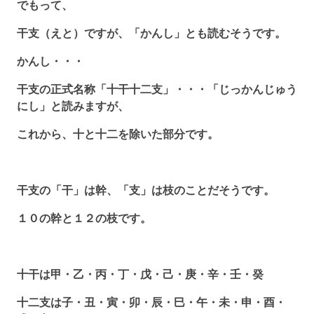
でもって、
干支（えと）ですが、「かんし」とも読むそうです。
かんし・・・
干支の正式名称「十干十二支」・・・「じっかんじゅう
にし」と読みますが、
これから、十と十二を除いた部分です。
干支の「干」は幹、「支」は枝のことだそうです。
１０の幹と１２の枝です。
十干は甲・乙・丙・丁・戊・己・庚・辛・壬・癸
十二支は子・丑・寅・卯・辰・巳・午・未・申・酉・