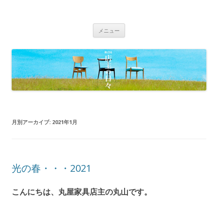
BLOG 店主の日々｜丸屋家具｜松本
Just another WordPress site
コ
市・塩尻市 木の家具、こだわりの家
メニュー
ン
具の専門店
テ
ン
ツ
へ
移
動
月別アーカイブ:
2021年1月
光の春・・・2021
こんにちは、丸屋家具店主の丸山です。