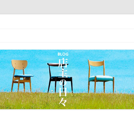
｜丸屋家具｜松本市・塩尻市 木の家具
コ
ン
テ
ン
ツ
へ
移
動