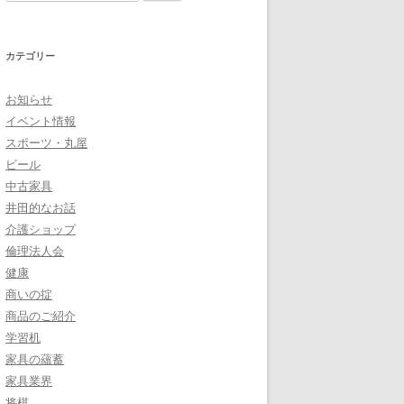
索
:
カテゴリー
お知らせ
イベント情報
スポーツ・丸屋
ビール
中古家具
井田的なお話
介護ショップ
倫理法人会
健康
商いの掟
商品のご紹介
学習机
家具の蘊蓄
家具業界
将棋