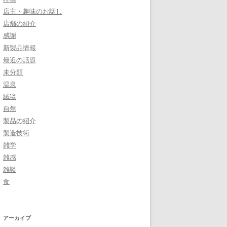
店主・趣味のお話し
店舗の紹介
感謝
新製品情報
最近の話題
未分類
温泉
絨毯
自然
製品の紹介
製造技術
雑学
雑感
雑談
食
アーカイブ