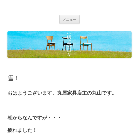
BLOG 店主の日々｜丸屋家具｜松本
Just another WordPress site
コ
市・塩尻市 木の家具、こだわりの家
メニュー
ン
具の専門店
テ
ン
ツ
へ
移
動
雪！
おはようございます、丸屋家具店主の丸山です。
朝からなんですが・・・
疲れました！