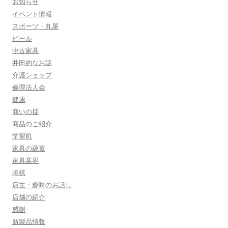
お知らせ
ン
イベント情報
スポーツ・丸屋
ビール
中古家具
井田的なお話
介護ショップ
倫理法人会
健康
商いの掟
商品のご紹介
学習机
家具の蘊蓄
家具業界
将棋
店主・趣味のお話し
店舗の紹介
感謝
新製品情報