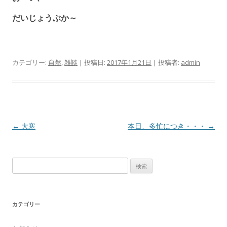
だいじょうぶか～
カテゴリー:
自然
,
雑談
| 投稿日:
2017年1月21日
|
投稿者:
admin
投
←
大寒
本日、多忙につき・・・
→
稿
ナ
検
ビ
索
ゲ
:
ー
カテゴリー
シ
ョ