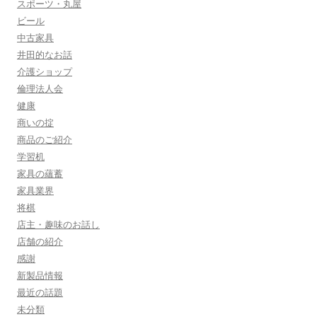
スポーツ・丸屋
ビール
中古家具
井田的なお話
介護ショップ
倫理法人会
健康
商いの掟
商品のご紹介
学習机
家具の蘊蓄
家具業界
将棋
店主・趣味のお話し
店舗の紹介
感謝
新製品情報
最近の話題
未分類