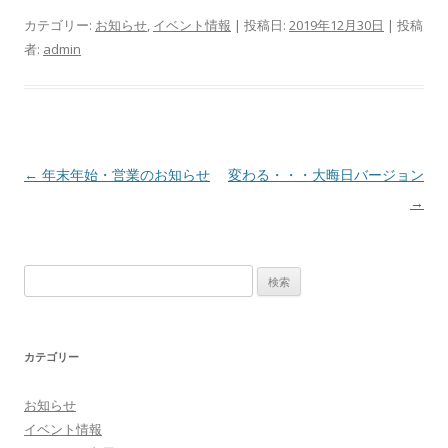
カテゴリー:
お知らせ
,
イベント情報
| 投稿日:
2019年12月30日
|
投稿
者:
admin
投
←
年末年始・営業のお知らせ
変わる・・・大晦日バージョン
稿
→
ナ
ビ
検
ゲ
索
ー
:
シ
カテゴリー
ョ
ン
お知らせ
イベント情報