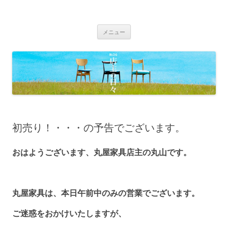
BLOG 店主の日々｜丸屋家具｜松本
Just another WordPress site
コ
市・塩尻市 木の家具、こだわりの家
メニュー
ン
具の専門店
テ
ン
ツ
へ
移
動
初売り！・・・の予告でございます。
おはようございます、丸屋家具店主の丸山です。
丸屋家具は、本日午前中のみの営業でございます。
ご迷惑をおかけいたしますが、